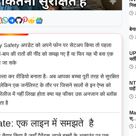
नि
2
बेन
2
ly Safety अपडेट को अपने फोन पर सेटअप किया तो पहला
UP
मां-बाप की रातों की नींद को समझ गए हैं या फिर यह भी बस एक
भर्
ा जा सके
2
िल्ला कर वीडियो बनाता है- अब आपका बच्चा पूरी तरह से सुरक्षित
NT
न एक जर्नलिस्ट के तौर पर जिसने सालों से इन ऐप्स को
पदो
स रिलीज में नहीं लिखा होता क्या यह फीचर उस अनजान को ब्लॉक
2
ता है
Ma
स्
: एक लाइन में समझते है
2
यार किया है जहाँ पैरेंट्स अपने बच्चों के अकाउंट पर एक