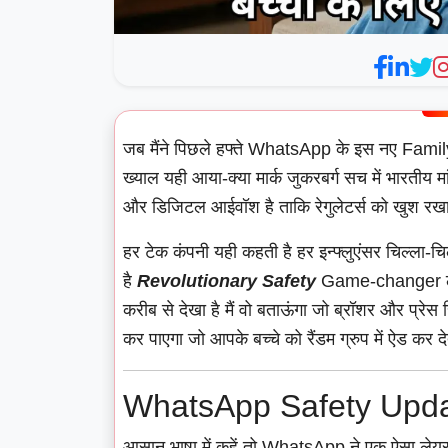
जब मैंने पिछले हफ्ते WhatsApp के इस नए Fami
ख्याल यही आया-क्या मार्क जुकरबर्ग सच में भारतीय 
और डिजिटल आईवॉश है ताकि रेगुलेटर्स को खुश रख
हर टेक कंपनी यही कहती है हर इन्फ्लुएंसर चिल्ला-च
है
Revolutionary Safety
Game-changer लेकि
करीब से देखा है मैं वो बताऊंगा जो ब्रॉशर और प्रे
कर पाएगा जो आपके बच्चे को रैंडम ग्रुप में ऐड कर दे
WhatsApp Safety Update
आसान भाषा में कहें तो WhatsApp ने एक ऐसा लेयर तै