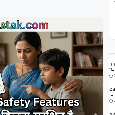
RRB
न
2
CSI
…
2
NV