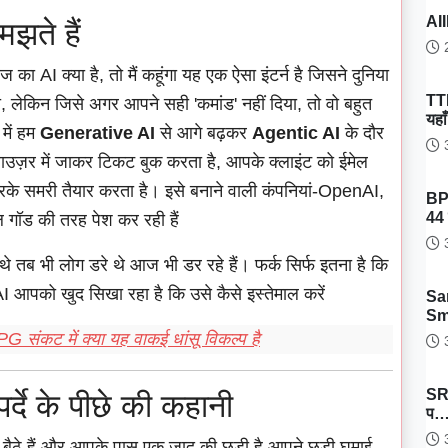
AII
झते हैं
2
ा AI क्या है, तो मैं कहूंगा यह एक ऐसा इंटर्न है जिसने दुनिया
TT
ती, लेकिन जिसे अगर आपने सही 'कमांड' नहीं दिया, तो वो बहुत
यहा
में हम
Generative AI
से आगे बढ़कर
Agentic AI
के दौर
3
ब्राउज़र में जाकर टिकट बुक करता है, आपके क्लाइंट को ईमेल
 करके समरी तैयार करता है। इसे बनाने वाली कंपनियां-OpenAI,
BP
44 
गॉड की तरह पेश कर रही हैं
3
 थे तब भी लोग डरे थे आज भी डर रहे हैं। फर्क सिर्फ इतना है कि
 आपको खुद सिखा रहा है कि उसे कैसे इस्तेमाल करें
Sa
Sm
 संकट में क्या यह वाकई धांसू विकल्प है
3
SRH
र्दे के पीछे की कहानी
प
3
ं बैठे हैं और आपके पास एक जादू की छड़ी है आपने छड़ी घुमाई