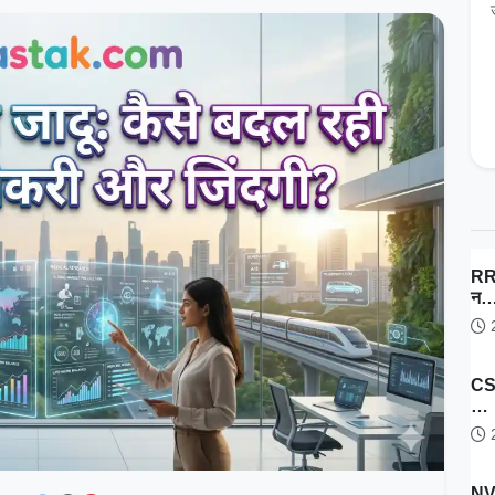
RRB
न
2
CSI
…
2
NV