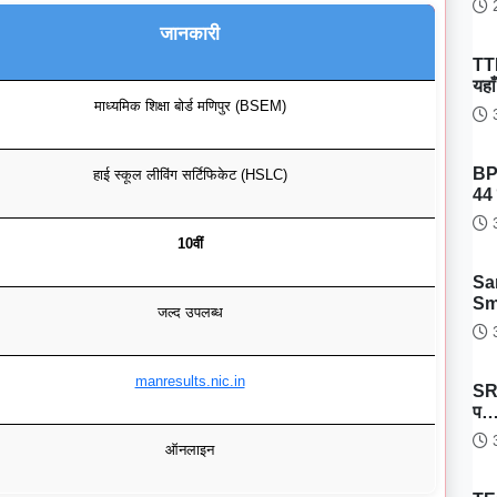
2
जानकारी
TT
यहा
माध्यमिक शिक्षा बोर्ड मणिपुर (BSEM)
3
BP
हाई स्कूल लीविंग सर्टिफिकेट (HSLC)
44 
3
10वीं
Sa
Sm
जल्द उपलब्ध
3
manresults.nic.in
SRH
प
3
ऑनलाइन