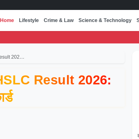
Home
Lifestyle
Crime & Law
Science & Technology
esult 202…
HSLC Result 2026:
र्ड
इ