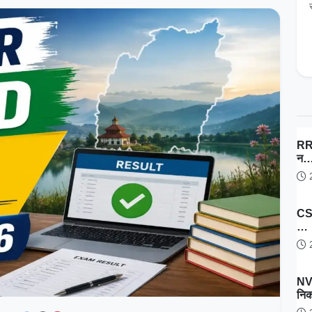
RRB
न
2
CSI
…
2
NV
नि