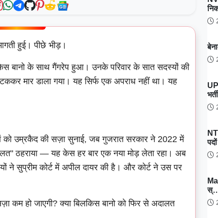
नि
2
गती हुई। पीछे भीड़।
बेन
2
िस बानो के साथ गैंगरेप हुआ। उनके परिवार के सात सदस्यों की
 पटककर मार डाला गया। यह सिर्फ एक अपराध नहीं था। यह
UP
भर्
2
NT
 को उम्रकैद की सज़ा सुनाई, जब गुजरात सरकार ने 2022 में
पदो
को "गलत" ठहराया — यह केस हर बार एक नया मोड़ लेता रहा। अब
2
ं ने सुप्रीम कोर्ट में अपील दायर की है। और कोर्ट ने उस पर
Ma
स्
2
 सज़ा कम हो जाएगी? क्या बिलकिस बानो को फिर से अदालत