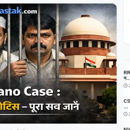
RRB
न
2
CSI
…
2
NV