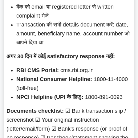
बैंक को email या registered letter से written
complaint भेजें
Transaction की सभी details document करें: date,
amount, beneficiary name, account number जो
आपने दिया था
अगर 30 दिन में कोई satisfactory response नहीं:
RBI CMS Portal:
cms.rbi.org.in
National Consumer Helpline:
1800-11-4000
(toll-free)
NPCI Helpline (UPI के लिए):
1800-891-0093
Documents checklist:
☑ Bank transaction slip /
screenshot ☑ Your original instruction
(letter/email/form) ☑ Bank's response (or proof of
no response) ☑ Passbook/statement showing the