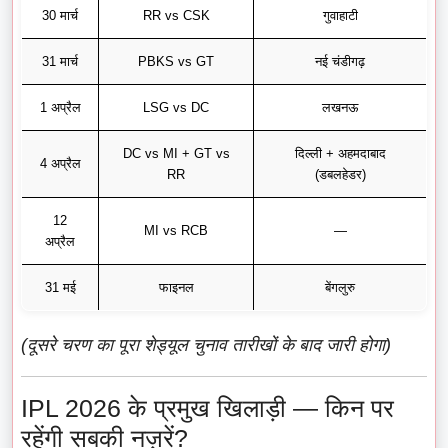
30 मार्च
RR vs CSK
गुवाहाटी
31 मार्च
PBKS vs GT
नई चंडीगढ़
1 अप्रैल
LSG vs DC
लखनऊ
DC vs MI + GT vs
दिल्ली + अहमदाबाद
4 अप्रैल
RR
(डबलहेडर)
12
MI vs RCB
—
अप्रैल
31 मई
फाइनल
बेंगलुरु
(दूसरे चरण का पूरा शेड्यूल चुनाव तारीखों के बाद जारी होगा)
IPL 2026 के प्रमुख खिलाड़ी — किन पर
रहेंगी सबकी नज़रें?