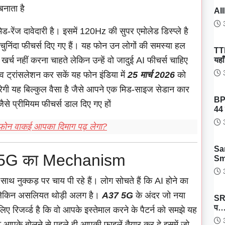
नाता है
AII
3
ड-रेंज दावेदारी है। इसमें 120Hz की सुपर एमोलेड डिस्प्ले है
चुनिंदा फीचर्स दिए गए हैं। यह फोन उन लोगों की समस्या हल
TT
च नहीं करना चाहते लेकिन उन्हें वो जादुई AI फीचर्स चाहिए
यहा
3
व ट्रांसलेशन कर सकें यह फोन इंडिया में
25 मार्च 2026
को
रेगी यह बिल्कुल वैसा है जैसे आपने एक मिड-साइज सेडान कार
BP
से प्रीमियम फीचर्स डाल दिए गए हों
44 
3
फोन वाकई आपका दिमाग पढ़ लेगा?
Sa
5G का Mechanism
Sm
3
ाथ नुक्कड़ पर चाय पी रहे हैं। लोग सोचते हैं कि AI होने का
 लेकिन असलियत थोड़ी अलग है।
A37 5G
के अंदर जो नया
SRH
प
ए रिजर्व्ड है कि वो आपके इस्तेमाल करने के पैटर्न को समझे यह
3
ट आपके बोलने से पहले ही आपकी फाइलें तैयार कर दे इसमें जो