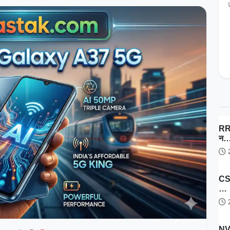
RRB
न
2
CSI
…
2
NV