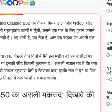
नि
2
ield Classic 650 का तीसरा गियर डाला और थ्रॉटल थोड़ा
बेन
ड़गड़ाहट कानों में गूंजी, उसने एक पल के लिए पुराने ज़माने
2
क नहीं है। यह भारी है, यह तेज़ है, और यह सड़क पर अपनी एक
UP
भर्
2
हवा तक, पिछले तीन दिनों में मैंने इस मशीन को हर कसौटी पर
है या इसकी सीट कितनी मुलायम है। असली सवाल यह है कि क्या
NT
'रॉयल' एहसास देती है जिसका वादा इसके नाम में है? या फिर
पदो
ुछ मिनटों में आपको वो सब पता चलेगा
2
650 का असली मकसद: दिखावे की
Ma
स्
2