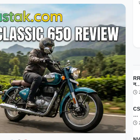
RRB
न
2
CSI
…
2
NV