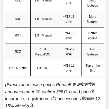
RXE
1.0T Manual
basic
लाख
features
~₹12-13
More
RXL
1.0T Manual
लाख
features
~₹14-15
Better
RXT
1.3T Manual
लाख
engine
1.3T
~₹16-17
Full
RXZ
Manual/DCT
लाख
features
~₹18-19
Top of the
RXZ+/Alpha
1.3T DCT
लाख
line
[Exact variant-wise prices Renault के आधिकारिक
announcement पर confirm होंगे]
On-road price में
insurance, registration, और accessories मिलाकर 12-
15% और जोड़ लें।