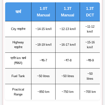
1.0T
1.3T
1.3T
खर्च
Manual
Manual
DCT
~11-12
City माइलेज
~14-15 km/l
~12-13 km/l
km/l
Highway
~15-16
~18-19 km/l
~16-17 km/l
माइलेज
km/l
प्रति km खर्च
~₹6-7
~₹7-8
~₹8-9
(₹96/l)
~50
Fuel Tank
~50 litres
~50 litres
litres
Practical
~850 km
~750 km
~700 km
Range