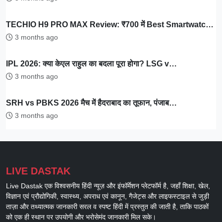
TECHIO H9 PRO MAX Review: ₹700 में Best Smartwatc…
3 months ago
IPL 2026: क्या केएल राहुल का बदला पूरा होगा? LSG v…
3 months ago
SRH vs PBKS 2026 मैच में हैदराबाद का तूफान, पंजाब…
3 months ago
LIVE DASTAK
Live Dastak एक विश्वसनीय हिंदी न्यूज़ और इंफॉर्मेशन प्लेटफॉर्म है, जहाँ शिक्षा, खेल,
विज्ञान एवं प्रौद्योगिकी, स्वास्थ्य, अपराध एवं कानून, गैजेट्स और लाइफस्टाइल से जुड़ी
ताज़ा और तथ्यात्मक जानकारी सरल व स्पष्ट हिंदी में प्रस्तुत की जाती है, ताकि पाठकों
को एक ही स्थान पर उपयोगी और भरोसेमंद जानकारी मिल सके।