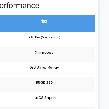
erformance
डेटा
A18 Pro (Mac version)
3nm process
8GB Unified Memory
256GB SSD
macOS Sequoia