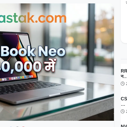
RRB
न
2
CSI
…
2
NV